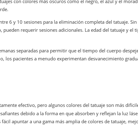
 tatuajes con colores más oscuros como el negro, el azul y el mo
rde.
tre 6 y 10 sesiones para la eliminación completa del tatuaje. Si
o, pueden requerir sesiones adicionales. La edad del tatuaje y el ti
manas separadas para permitir que el tiempo del cuerpo despeje la
o, los pacientes a menudo experimentan desvanecimiento gradual 
amente efectivo, pero algunos colores del tatuaje son más difícil
esafiantes debido a la forma en que absorben y reflejan la luz láse
fácil apuntar a una gama más amplia de colores de tatuaje, mejora