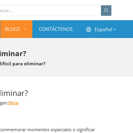
BLOGS
CONTÁCTENOS
Español
liminar?
ifícil para eliminar?
eliminar?
gen:
Sitio
, conmemorar momentos especiales o significar