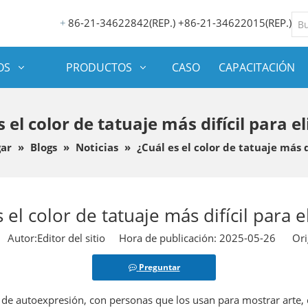
86-21-34622842(REP.) +86-21-34622015(REP.)
+
OS
PRODUCTOS
CASO
CAPACITACIÓN
s el color de tatuaje más difícil para e
ar
»
Blogs
»
Noticias
»
¿Cuál es el color de tatuaje más d
 el color de tatuaje más difícil para 
utor:Editor del sitio Hora de publicación: 2025-05-26 Ori
Preguntar
r de autoexpresión, con personas que los usan para mostrar arte