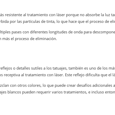
s más resistente al tratamiento con láser porque no absorbe la luz 
rbida por las partículas de tinta, lo que hace que el proceso de e
últiples pases con diferentes longitudes de onda para descompon
n más el proceso de eliminación.
flejos o detalles sutiles a los tatuajes, también es uno de los más 
s receptiva al tratamiento con láser. Este reflejo dificulta que el l
lan con otros colores, lo que puede crear desafíos adicionales al 
uajes blancos pueden requerir varios tratamientos, e incluso ento