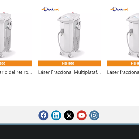
Laser fraccionario del retiro del pelo 1064Nm
Láser Fraccional Multiplataforma Profesional Erbium