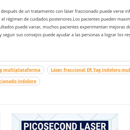
s después de un tratamiento con láser fraccionado puede verse inf
iel y el régimen de cuidados posteriores.Los pacientes pueden maxi
esultados puede variar, muchos pacientes experimentan mejoras dur
l y seguir sus consejos puede ayudar a las personas a lograr los r
ag multiplataforma
Láser fraccional ER Yag indoloro mu
ccionado indoloro