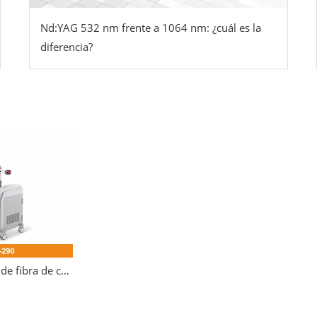
Nd:YAG 532 nm frente a 1064 nm: ¿cuál es la
diferencia?
Láser ND YAG de fibra de carbono con aprobación CE de 1064 Nm/532 Nm