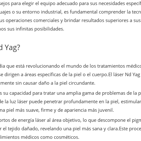
ejos para elegir el equipo adecuado para sus necesidades específ
atuajes o su entorno industrial, es fundamental comprender la tec
s operaciones comerciales y brindar resultados superiores a su
s sus infinitas posibilidades.
d Yag?
ia que está revolucionando el mundo de los tratamientos médico
e dirigen a áreas específicas de la piel o el cuerpo.El láser Nd Ya
zmente sin causar daño a la piel circundante.
es su capacidad para tratar una amplia gama de problemas de la p
 de la luz láser puede penetrar profundamente en la piel, estimu
na piel más suave, firme y de apariencia más juvenil.
tos de energía láser al área objetivo, lo que descompone el pigm
r el tejido dañado, revelando una piel más sana y clara.Este proc
edimientos médicos como cosméticos.