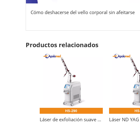
Cómo deshacerse del vello corporal sin afeitarse
Productos relacionados
Láser de exfoliación suave QS Láser de exfoliación de carbono Láser ND YAG