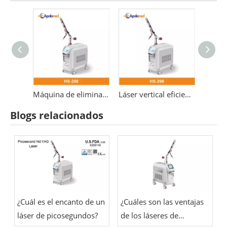
Máquina de eliminación de tatuajes con láser Nd Yag de picosegundo aprobada por la FDA de EE. UU.
Láser vertical eficiente de picosegundo Nd Yag para eliminación de tatuajes
Piel rápida vertical 300~500ps que repavimenta el dispositivo del laser del Nd Yag del picosegundo
Blogs relacionados
¿Cuál es el encanto de un
¿Cuáles son las ventajas
láser de picosegundos?
de los láseres de