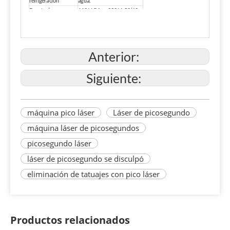
refrigeración
agua.
Fuente de
110 V CA o 230 V, 50/60
alimentación
HZ
97*48*97 cm (largo x
Dimensión
ancho x alto)
Wright
130 kg
Anterior:
Siguiente:
máquina pico láser
Láser de picosegundo
máquina láser de picosegundos
picosegundo láser
láser de picosegundo se disculpó
eliminación de tatuajes con pico láser
Productos relacionados