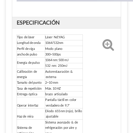
ESPECIFICACIÓN
Tipo de láser
Láser Nd:YAG
Longitud de onda
1064/532nm
Perfil de viga
Modo plano
ancho de pulso
300~500ps
1064 nm: 500 mJ
Energía de pulso
532 nm: 250mJ
Calibración de
Autorestauración &
energía
externa
Tamaño del punto
2~10 mm
Tasa de repetición
Máx. 10 HZ
Entrega óptica
brazo articulado
Pantalla táctil en color
Operar interfaz
verdadero de 9,7'
Diodo 655 nm (rojo), brillo
Haz de mira
ajustable
Sistema avanzado & de
Sistema de
refrigeración por aire y