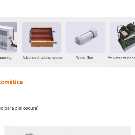
tomática
so para piel oscura)