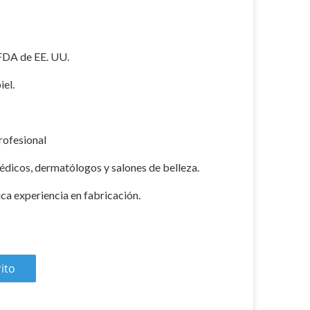
FDA de EE. UU.
iel.
rofesional
médicos, dermatólogos y salones de belleza.
ica experiencia en fabricación.
rito