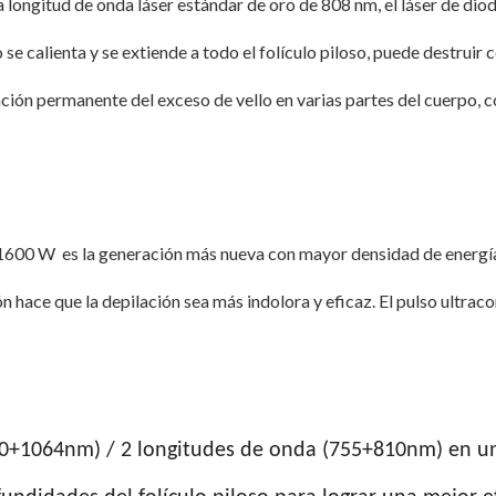
a longitud de onda láser estándar de oro de 808 nm, el láser de dio
o se calienta y se extiende a todo el folículo piloso, puede destruir 
ión permanente del exceso de vello en varias partes del cuerpo, co
e 1600 W
es la generación más nueva con mayor densidad de energía
hace que la depilación sea más indolora y eficaz. El pulso ultracort
0+1064nm) / 2 longitudes de onda (755+810nm) en un