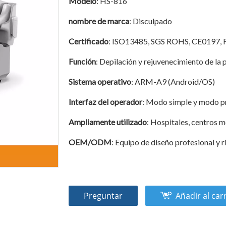
Modelo
: HS-816
nombre de marca
: Disculpado
Certificado
: ISO13485, SGS ROHS, CE0197, 
Función
: Depilación y rejuvenecimiento de la p
Sistema operativo
: ARM-A9 (Android/OS)
Interfaz del operador
: Modo simple y modo p
Ampliamente utilizado
: Hospitales, centros 
OEM/ODM
: Equipo de diseño profesional y r
Preguntar
Añadir al car