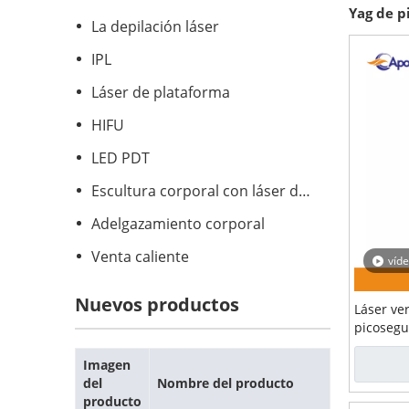
Yag de p
La depilación láser
IPL
Láser de plataforma
HIFU
LED PDT
Escultura corporal con láser de diodo
Adelgazamiento corporal
Venta caliente
víd
Nuevos productos
Láser ve
picosegu
cutáneo
Imagen
del
Nombre del producto
producto