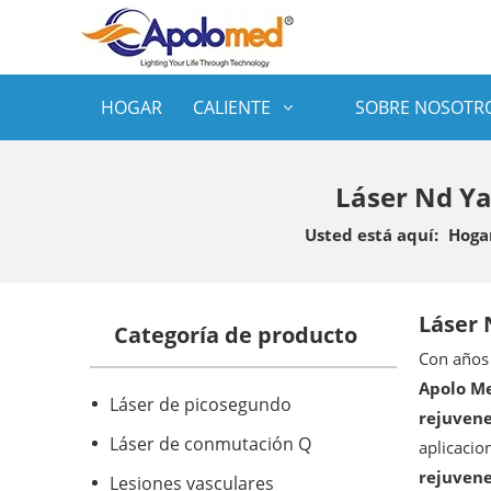
HOGAR
CALIENTE
SOBRE NOSOTR
Láser Nd Ya
Usted está aquí:
Hoga
Láser 
Categoría de producto
Con años 
Apolo Me
Láser de picosegundo
rejuven
Láser de conmutación Q
aplicacio
rejuven
Lesiones vasculares