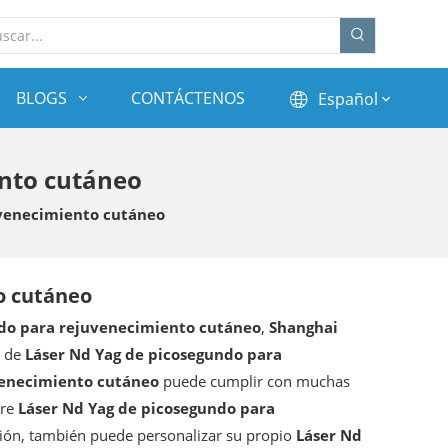
BLOGS
CONTÁCTENOS
Español
ento cutáneo
uvenecimiento cutáneo
o cutáneo
ndo para rejuvenecimiento cutáneo
,
Shanghai
a de
Láser Nd Yag de picosegundo para
venecimiento cutáneo
puede cumplir con muchas
bre
Láser Nd Yag de picosegundo para
ción, también puede personalizar su propio
Láser Nd