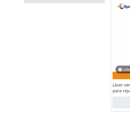
víd
Láser ve
para rej