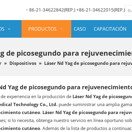
86-21-34622842(REP.) +86-21-34622015(REP.)
+
OS
PRODUCTOS
CASO
CAPACITACIÓN
g de picosegundo para rejuvenecimi
r
»
Dispositivos
»
Láser Nd Yag de picosegundo para rej
Nd Yag de picosegundo para rejuvenecimient
de experiencia en la producción de
Láser Nd Yag de picosegu
dical Technology Co., Ltd.
puede suministrar una amplia gam
ecimiento cutáneo
.
Láser Nd Yag de picosegundo para reju
nes; si lo necesita, obtenga nuestro servicio en línea oportuno so
ecimiento cutáneo
. Además de la lista de productos a continua