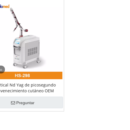
eo
rtical Nd Yag de picosegundo
uvenecimiento cutáneo OEM
Preguntar