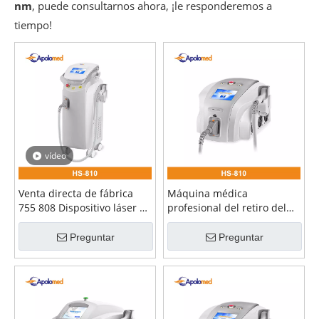
nm
, puede consultarnos ahora, ¡le responderemos a
tiempo!
vídeo
Venta directa de fábrica
Máquina médica
755 808 Dispositivo láser de
profesional del retiro del
diodo de 1064 nm para
pelo del laser del diodo
depilación
810nm
Preguntar
Preguntar