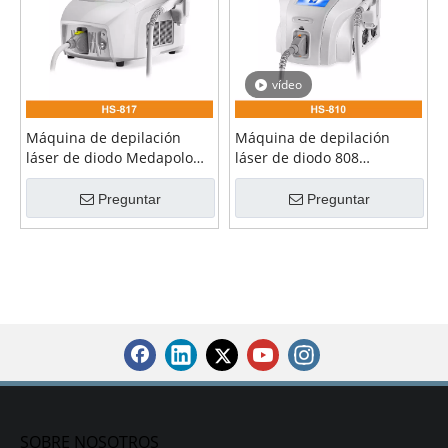
vídeo
Máquina de depilación
Máquina de depilación
láser de diodo Medapolo
láser de diodo 808
810nm con aprobación de
autorizada por la FDA de
la FDA
Apolomed
Preguntar
Preguntar
SOBRE NOSOTROS