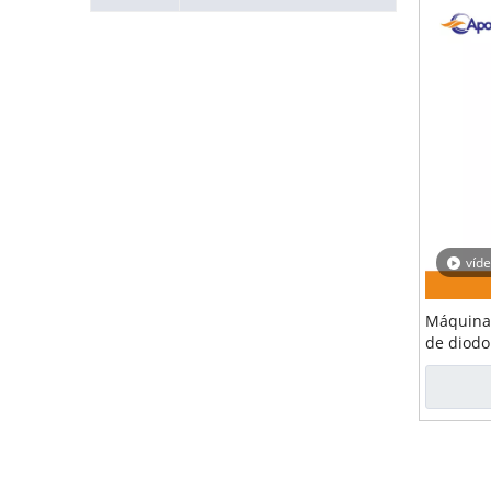
víd
Máquina 
de diodo