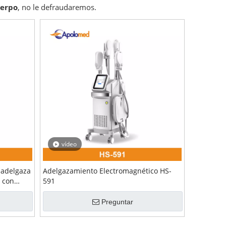
uerpo
, no le defraudaremos.
vídeo
 adelgaza
Adelgazamiento Electromagnético HS-
 con
591
Preguntar