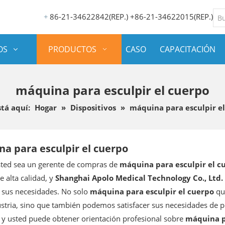
86-21-34622842(REP.) +86-21-34622015(REP.)
+
OS
PRODUCTOS
CASO
CAPACITACIÓN
máquina para esculpir el cuerpo
tá aquí:
Hogar
»
Dispositivos
»
máquina para esculpir e
a para esculpir el cuerpo
sted sea un gerente de compras de
máquina para esculpir el c
e alta calidad, y
Shanghai Apolo Medical Technology Co., Ltd.
r sus necesidades. No solo
máquina para esculpir el cuerpo
que
ustria, sino que también podemos satisfacer sus necesidades de p
y usted puede obtener orientación profesional sobre
máquina p