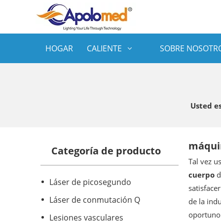
HOGAR
CALIENTE
SOBRE NOSOTR
Usted es
máquin
Categoría de producto
Tal vez u
cuerpo
d
Láser de picosegundo
satisface
Láser de conmutación Q
de la ind
oportuno 
Lesiones vasculares