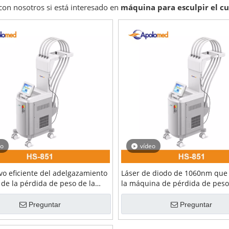
con nosotros si está interesado en
máquina para esculpir el c
eo
vídeo
ivo eficiente del adelgazamiento
Láser de diodo de 1060nm que
 de la pérdida de peso de la
la máquina de pérdida de peso
a del cuerpo del laser del diodo
escultura corporal
Preguntar
Preguntar