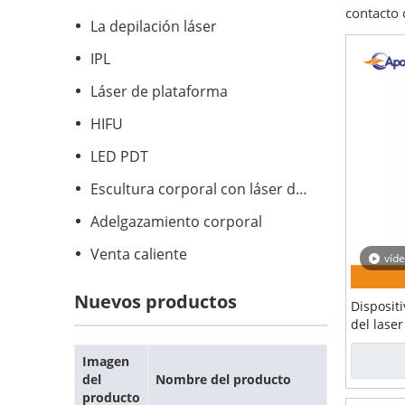
contacto 
La depilación láser
IPL
Láser de plataforma
HIFU
LED PDT
Escultura corporal con láser de diodo
Adelgazamiento corporal
Venta caliente
víd
Nuevos productos
Disposit
del laser
escultur
1060nm
Imagen
del
Nombre del producto
producto