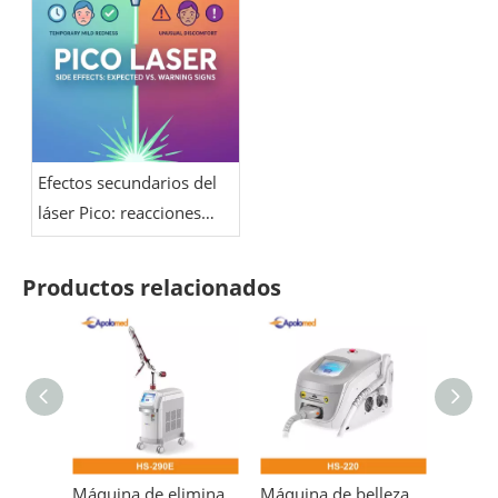
de energía, óptica y
cuidado de la pieza de
mano
Efectos secundarios del
láser Pico: reacciones
esperadas frente a
señales de advertencia
Productos relacionados
Máquina de eliminación de tatuajes con conmutación Q con láser para dermatología
Máquina de belleza 532nm para eliminación de tatuajes con láser Pico láser Nd Yag Q-switch