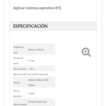
Aplicar sistema operativo RTL
ESPECIFICACIÓN
Longitud de
1064 nm y 532 nm
onda
Tamaño del
1-5 mm
punto
Ancho de pulso
< 10 ns
Barra láser YAG
Φ7 o Φ6+Φ7 (opcional)
1200mJ-2400mJ/2350-
Energía
4700mJ
Tasa de
1-10Hz
repetición
Pantalla táctil de color
Operar interfaz