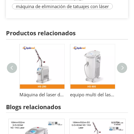
máquina de eliminación de tatuajes con láser
Productos relacionados
Láser ND YAG para eliminación de tatuajes estándar médico Q Switch
Máquina del laser del Nd YAG del retiro 1064nm del tatuaje de HS-290 EO QS
equipo multi del laser de la plataforma de la función del laser largo del Nd Yag del pulso de 10~40ms 1064nm
Blogs relacionados