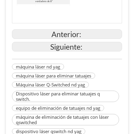
verdadero de 8″
Láser de diodo de 655 nm (rojo)
Haz de mira
Sistema de
Sistema avanzado de
refrigeración
refrigeración por aire y agua.
Anterior:
Fuente de
110 V CA o 230 V, 50/60 Hz
alimentación
Siguiente:
47*36*105 cm (largo x ancho x
Dimensión
alto)
Peso
35Kg
máquina láser nd yag
máquina láser para eliminar tatuajes
Máquina láser Q-Switched nd yag
Dispositivo láser para eliminar tatuajes q
switch.
equipo de eliminación de tatuajes nd yag
máquina de eliminación de tatuajes con láser
qswitched
dispositivo láser qswitch nd yag