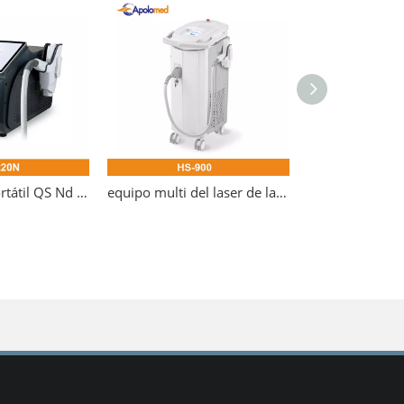
Nuevo láser portátil QS Nd Yag
equipo multi del laser de la plataforma de la función del laser largo del Nd Yag del pulso de 10~40ms 1064nm