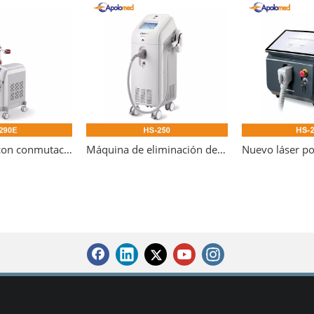
Láser Nd Yag con conmutación Q EO
Máquina de eliminación de tatuajes con láser Nd Yag Q-Switched vertical