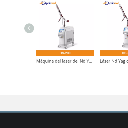
Máquina del laser del Nd YAG del retiro 1064nm del tatuaje de HS-290 EO QS