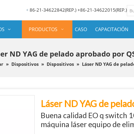
86-21-34622842(REP.) +86-21-34622015(REP.)
+
OS
PRODUCTOS
CASO
CAPACITACIÓN
er ND YAG de pelado aprobado por Q
ar
»
Dispositivos
»
Dispositivos
»
Láser ND YAG de pelad
Láser ND YAG de pelad
Buena calidad EO q switch
máquina láser equipo de eli