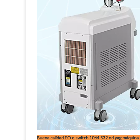
Buena calidad EO q switch 1064 532 nd yag máquina l