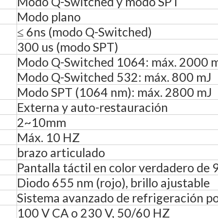
Modo Q-Switched y modo SPT
Modo plano
≤ 6ns (modo Q-Switched)
300 us (modo SPT)
Modo Q-Switched 1064: máx. 2000 
Modo Q-Switched 532: máx. 800 mJ
Modo SPT (1064 nm): máx. 2800 mJ
Externa y auto-restauración
2~10mm
Máx. 10 HZ
brazo articulado
Pantalla táctil en color verdadero de 9
Diodo 655 nm (rojo), brillo ajustable
Sistema avanzado de refrigeración por
100 V CA o 230 V, 50/60 HZ