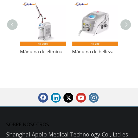
Máquina de eliminación de tatuajes con conmutación Q con láser para dermatología
Máquina de belleza 532nm para eliminación de tatuajes con láser Pico láser Nd Yag Q-switch
SOBRE NOSOTROS
Shanghai Apolo Medical Technology Co., Ltd es