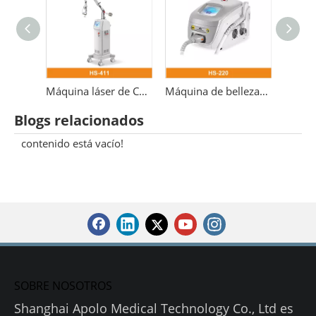
Láser médico fraccional er yag 2940 erbio
Máquina láser de CO2 3 en 1 Láser fraccional de 10600 nm
Máquina de belleza 532nm para eliminación de tatuajes con láser Pico láser Nd Yag Q-switch
Blogs relacionados
contenido está vacío!
SOBRE NOSOTROS
Shanghai Apolo Medical Technology Co., Ltd es