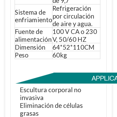
de 9,7'
Refrigeración
Sistema de
por circulación
enfriamiento
de aire y agua.
Fuente de
100 V CA o 230
alimentación
V, 50/60 HZ
Dimensión
64*52*110CM
Peso
60kg
Escultura corporal no
invasiva
Eliminación de células
grasas