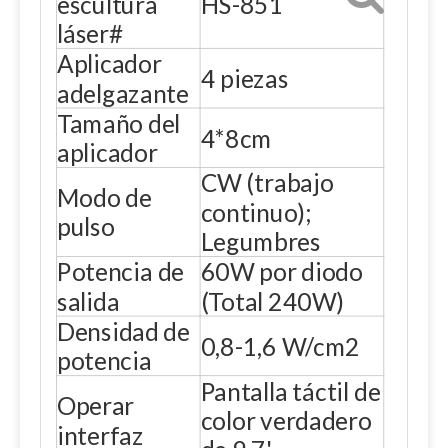
escultura
HS-851
láser#
Aplicador
4 piezas
adelgazante
Tamaño del
4*8cm
aplicador
CW (trabajo
Modo de
continuo);
pulso
Legumbres
Potencia de
60W por diodo
salida
(Total 240W)
Densidad de
0,8-1,6 W/cm2
potencia
Pantalla táctil de
Operar
color verdadero
interfaz