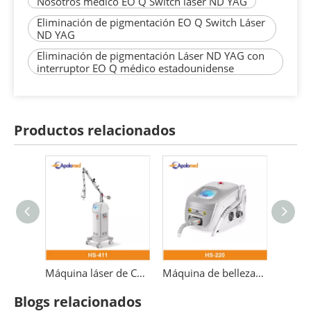
Nosotros médico EO Q Switch láser ND YAG
Eliminación de pigmentación EO Q Switch Láser
ND YAG
Eliminación de pigmentación Láser ND YAG con
interruptor EO Q médico estadounidense
Productos relacionados
Láser médico fraccional er yag 2940 erbio
Máquina láser de CO2 3 en 1 Láser fraccional de 10600 nm
Máquina de belleza 532nm para eliminación de tatuajes con láser Pico láser Nd Yag Q-switch
Blogs relacionados