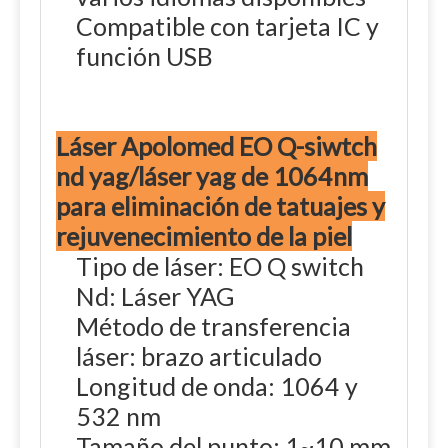
Compatible con tarjeta IC y
función USB
Láser Apolomed EO Q-siwtch
nd yag/láser yag de 1064nm
para eliminación de tatuajes y
rejuvenecimiento de la piel
Tipo de láser: EO Q switch
Nd: Láser YAG
Método de transferencia
láser: brazo articulado
Longitud de onda: 1064 y
532 nm
Tamaño del punto: 1~10 mm