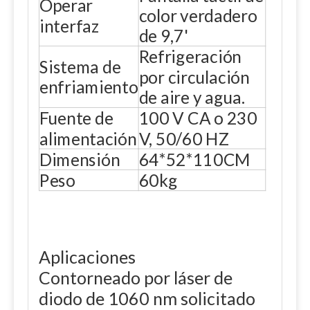
Operar
color verdadero
interfaz
de 9,7'
Refrigeración
Sistema de
por circulación
enfriamiento
de aire y agua.
Fuente de
100 V CA o 230
alimentación
V, 50/60 HZ
Dimensión
64*52*110CM
Peso
60kg
Aplicaciones
Contorneado por láser de
diodo de 1060 nm solicitado