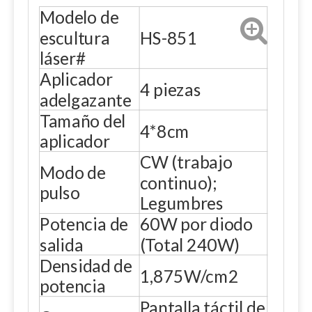
Modelo de
escultura
HS-851
láser#
Aplicador
4 piezas
adelgazante
Tamaño del
4*8cm
aplicador
CW (trabajo
Modo de
continuo);
pulso
Legumbres
Potencia de
60W por diodo
salida
(Total 240W)
Densidad de
1,875W/cm2
potencia
Pantalla táctil de