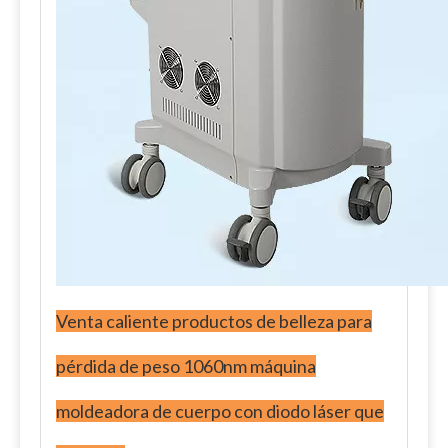
Venta caliente productos de belleza para
pérdida de peso 1060nm máquina
moldeadora de cuerpo con diodo láser que