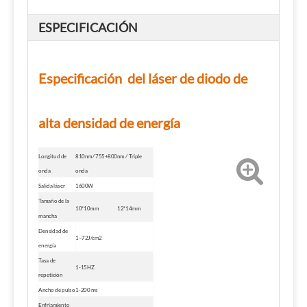
ESPECIFICACIÓN
Especificación del láser de diodo de
alta densidad de energía
Longitud de
810nm/ 755+800nm ​​/ Triple
onda
onda
Salida láser
1600W
Tamaño de la
10*10mm
12*14mm
mancha
Densidad de
1~72J/cm2
energía
Tasa de
1-15HZ
repetición
Ancho de pulso
1-200 ms
Enfriamiento