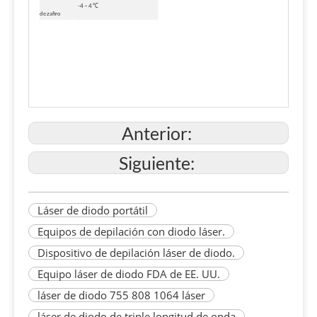
-4 ~ 4 ℃
de zafiro
Interfaz de
Pantalla táctil de color
operación
verdadero de 9,7'
Sistema de
Sistema de enfriamiento del
enfriamiento
compresor de aire
Fuente de
CA 120~240 V, 50/60 Hz
alimentación
Dimensión
65*50*48cm (largo*ancho*alto)
Anterior:
Peso
35Kg
Siguiente:
Láser de diodo portátil
Equipos de depilación con diodo láser.
Dispositivo de depilación láser de diodo.
Equipo láser de diodo FDA de EE. UU.
láser de diodo 755 808 1064 láser
láser de diodo de triple longitud de onda