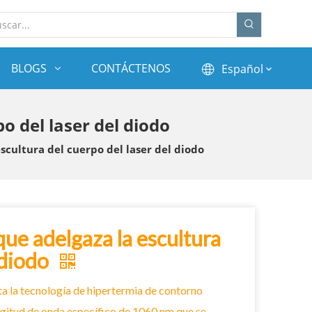
BLOGS
CONTÁCTENOS
Español
po del laser del diodo
escultura del cuerpo del laser del diodo
 que adelgaza la escultura
 diodo
a la tecnología de hipertermia de contorno
longitud de onda específico de 1060 nm que se