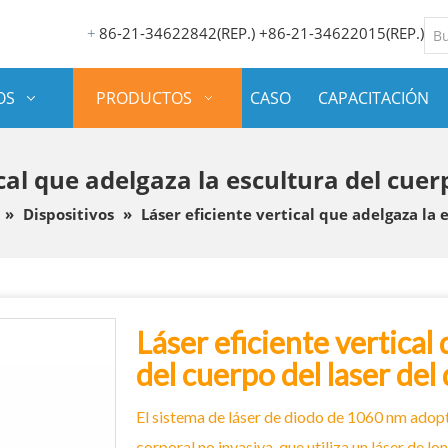
86-21-34622842(REP.) +86-21-34622015(REP.)
+
OS
PRODUCTOS
CASO
CAPACITACIÓN
cal que adelgaza la escultura del cuer
»
Dispositivos
»
Láser eficiente vertical que adelgaza la 
Láser eficiente vertical
del cuerpo del laser del
El sistema de láser de diodo de 1060 nm adopt
corporal no invasiva, que utiliza un láser de 