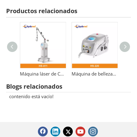
Productos relacionados
Láser médico fraccional er yag 2940 erbio
Máquina láser de CO2 3 en 1 Láser fraccional de 10600 nm
Máquina de belleza 532nm para eliminación de tatuajes con láser Pico láser Nd Yag Q-switch
Blogs relacionados
contenido está vacío!