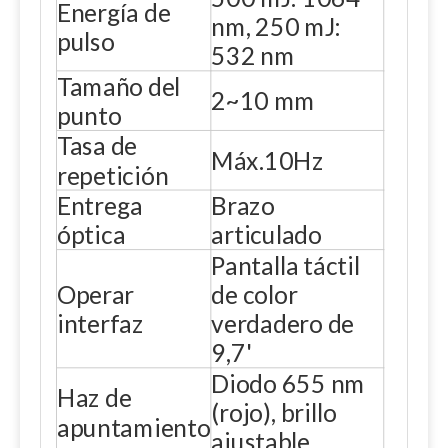
Energía de
nm, 250 mJ:
pulso
532 nm
Tamaño del
2~10 mm
punto
Tasa de
Máx.10Hz
repetición
Entrega
Brazo
óptica
articulado
Pantalla táctil
Operar
de color
interfaz
verdadero de
9,7'
Diodo 655 nm
Haz de
(rojo), brillo
apuntamiento
ajustable