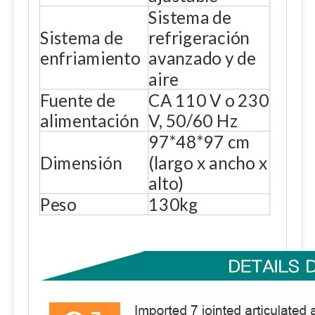
Sistema de
Sistema de
refrigeración
enfriamiento
avanzado y de
aire
Fuente de
CA 110 V o 230
alimentación
V, 50/60 Hz
97*48*97 cm
Dimensión
(largo x ancho x
alto)
Peso
130kg