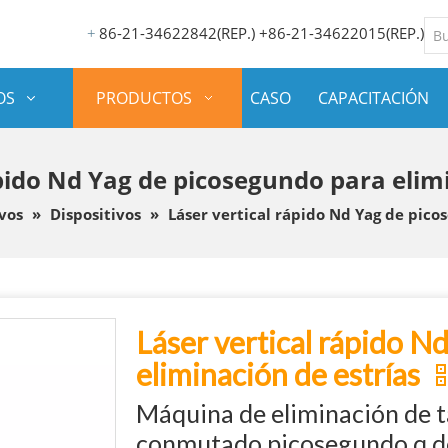
86-21-34622842(REP.) +86-21-34622015(REP.)
+
OS
PRODUCTOS
CASO
CAPACITACIÓN
ápido Nd Yag de picosegundo para elimi
vos
»
Dispositivos
»
Láser vertical rápido Nd Yag de pico
Láser vertical rápido N
eliminación de estrías
Máquina de eliminación de t
conmutado picosegundo q 