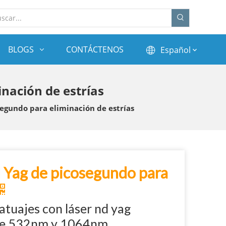
BLOGS
CONTÁCTENOS
Español
nación de estrías
segundo para eliminación de estrías
d Yag de picosegundo para
atuajes con láser nd yag
de 532nm y 1064nm