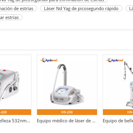
nación de estrías
Láser Nd Yag de picosegundo rápido
L
r estrías
Máquina de belleza 532nm para eliminación de tatuajes con láser Pico láser Nd Yag Q-switch
Equipo médico de láser de fibra 1550.