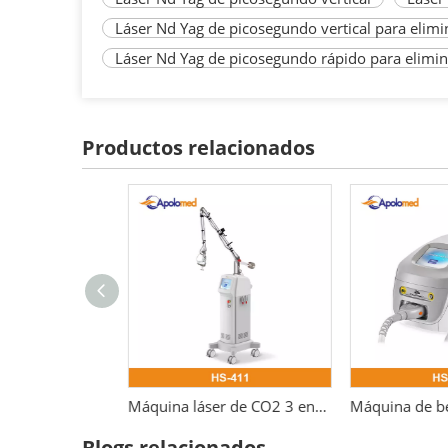
Láser Nd Yag de picosegundo vertical para elimi
Láser Nd Yag de picosegundo rápido para elimina
Productos relacionados
Láser médico fraccional er yag 2940 erbio
Máquina láser de CO2 3 en 1 Láser fraccional de 10600 nm
Blogs relacionados