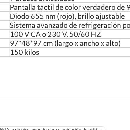
Pantalla táctil de color verdadero de 9
Diodo 655 nm (rojo), brillo ajustable
Sistema avanzado de refrigeración por
100 V CA o 230 V, 50/60 HZ
97*48*97 cm (largo x ancho x alto)
150 kilos
 Nd Yag de picosegundo para eliminación de estrías