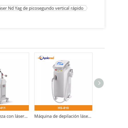
áser Nd Yag de picosegundo vertical rápido
Equipo de belleza con láser de co2 fraccional para rejuvenecimiento de la piel
Máquina de depilación láser de diodo con dispositivo láser tripleave de 808 nm