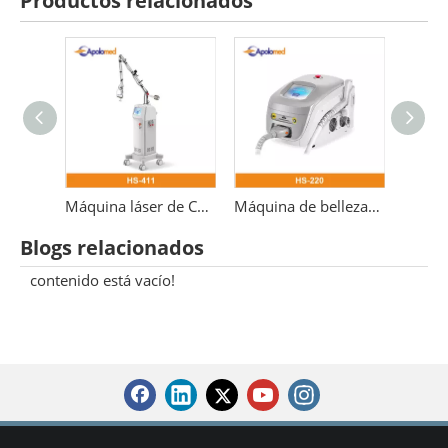
Productos relacionados
Láser médico fraccional er yag 2940 erbio
Máquina láser de CO2 3 en 1 Láser fraccional de 10600 nm
Máquina de belleza 532nm para eliminación de tatuajes con láser Pico láser Nd Yag Q-switch
Blogs relacionados
contenido está vacío!