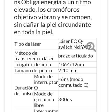
ns.Obliga energía a un ritmo
elevado, los cromóforos
objetivo vibran y se rompen,
sin dañar la piel circundante
en toda la piel.
Láser EO Q-
Tipo de láser
switch Nd:YAG
Método de
brazo articulado
transferencia láser
Longitud de onda
1064/32nm
Tamaño del punto
2-10 mm
Modo de
<6ns (modo
interruptor
conmutado Q)
Duración
Q
del pulso
Modo de
ejecución
300us
libre
Interruptor