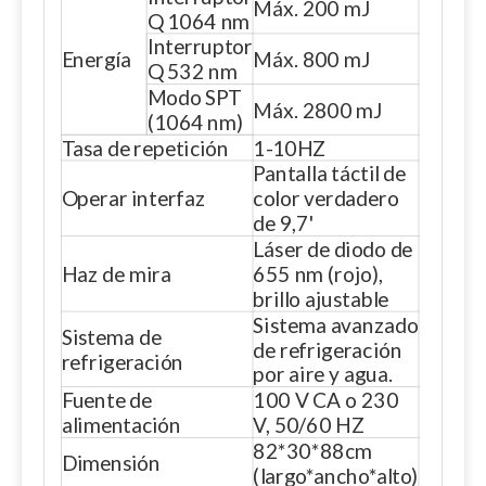
Máx. 200 mJ
Q 1064 nm
Interruptor
Energía
Máx. 800 mJ
Q 532 nm
Modo SPT
Máx. 2800 mJ
(1064 nm)
Tasa de repetición
1-10HZ
Pantalla táctil de
Operar interfaz
color verdadero
de 9,7'
Láser de diodo de
Haz de mira
655 nm (rojo),
brillo ajustable
Sistema avanzado
Sistema de
de refrigeración
refrigeración
por aire y agua.
Fuente de
100 V CA o 230
alimentación
V, 50/60 HZ
82*30*88cm
Dimensión
(largo*ancho*alto)