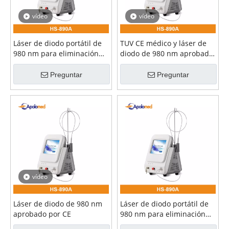
vídeo
vídeo
Láser de diodo portátil de
TUV CE médico y láser de
980 nm para eliminación
diodo de 980 nm aprobado
de arañas vasculares de 30
por la FDA de EE. UU.
W
Preguntar
Preguntar
vídeo
Láser de diodo de 980 nm
Láser de diodo portátil de
aprobado por CE
980 nm para eliminación
vascular de 30 W