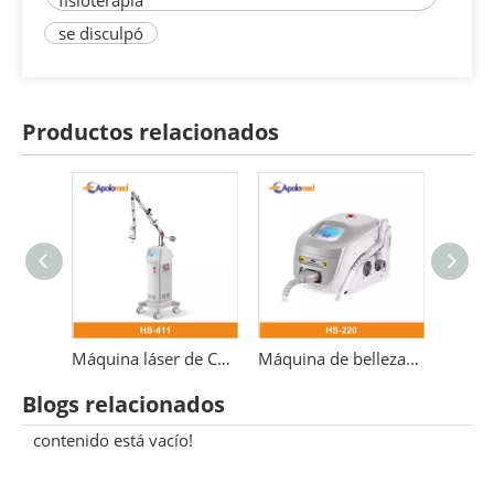
fisioterapia
se disculpó
Productos relacionados
Láser médico fraccional er yag 2940 erbio
Máquina láser de CO2 3 en 1 Láser fraccional de 10600 nm
Máquina de belleza 532nm para eliminación de tatuajes con láser Pico láser Nd Yag Q-switch
Blogs relacionados
contenido está vacío!