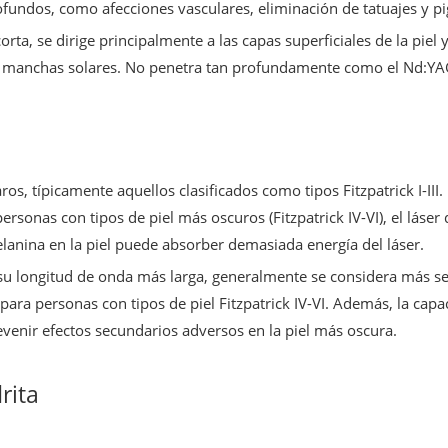
ofundos, como afecciones vasculares, eliminación de tatuajes y 
rta, se dirige principalmente a las capas superficiales de la piel 
 y manchas solares. No penetra tan profundamente como el Nd:YAG,
ros, típicamente aquellos clasificados como tipos Fitzpatrick I-III. 
personas con tipos de piel más oscuros (Fitzpatrick IV-VI), el láse
anina en la piel puede absorber demasiada energía del láser.
su longitud de onda más larga, generalmente se considera más se
ra personas con tipos de piel Fitzpatrick IV-VI. Además, la capac
enir efectos secundarios adversos en la piel más oscura.
rita