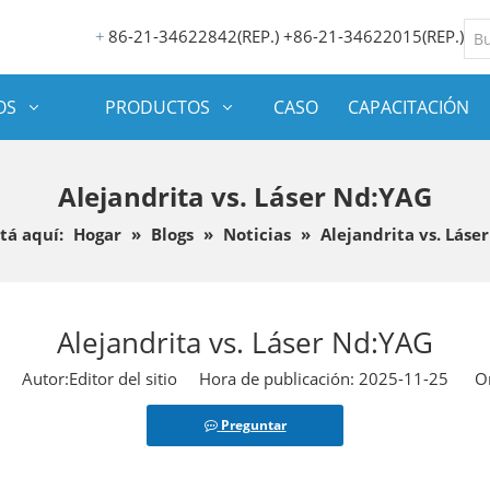
86-21-34622842(REP.) +86-21-34622015(REP.)
+
OS
PRODUCTOS
CASO
CAPACITACIÓN
Alejandrita vs. Láser Nd:YAG
tá aquí:
Hogar
»
Blogs
»
Noticias
»
Alejandrita vs. Láse
Alejandrita vs. Láser Nd:YAG
Autor:Editor del sitio Hora de publicación: 2025-11-25 Or
Preguntar