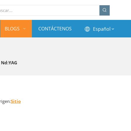
BLOGS
CONTÁCTENOS
Español
r Nd:YAG
igen:
Sitio