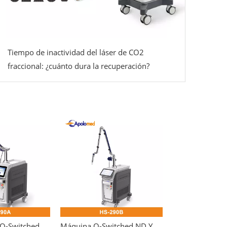
Tiempo de inactividad del láser de CO2
fraccional: ¿cuánto dura la recuperación?
Máquina láser Q-Switched ND YAG Máquina láser para eliminación de tatuajes
Máquina Q-Switched ND YAG Máquina de eliminación de tatuajes con láser ND YAG