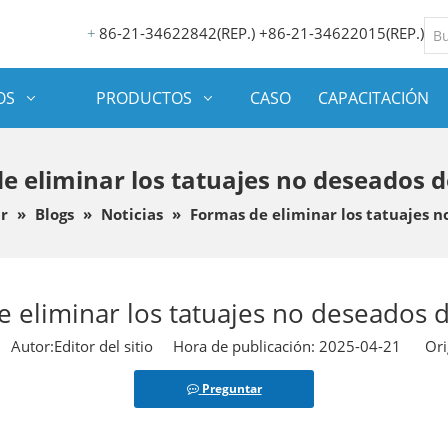
86-21-34622842(REP.) +86-21-34622015(REP.)
+
OS
PRODUCTOS
CASO
CAPACITACIÓN
e eliminar los tatuajes no deseados d
r
»
Blogs
»
Noticias
»
Formas de eliminar los tatuajes n
 eliminar los tatuajes no deseados 
utor:Editor del sitio Hora de publicación: 2025-04-21 Ori
Preguntar