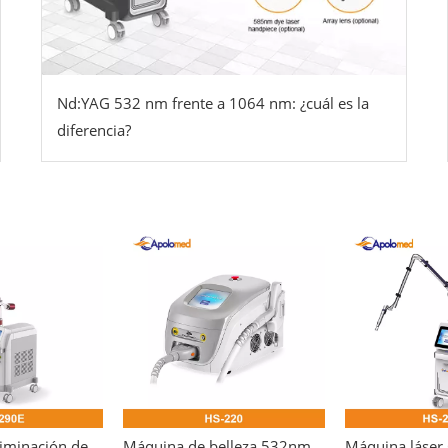
Nd:YAG 532 nm frente a 1064 nm: ¿cuál es la
diferencia?
Máquina de eliminación de tatuajes con conmutación Q con láser para dermatología
Máquina de belleza 532nm para eliminación de tatuajes con láser Pico láser Nd Yag Q-switch