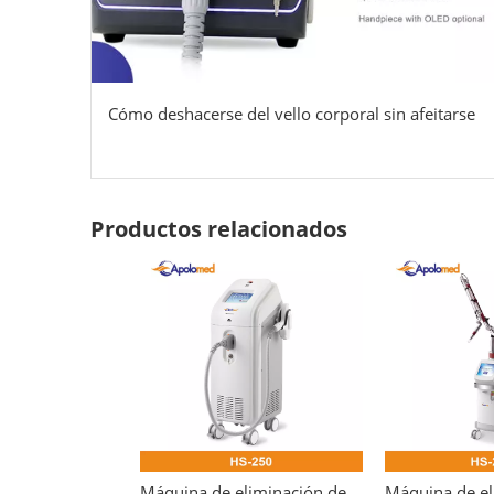
Cómo deshacerse del vello corporal sin afeitarse
Productos relacionados
Máquina de eliminación de tatuajes con láser Nd Yag Q-Switched vertical