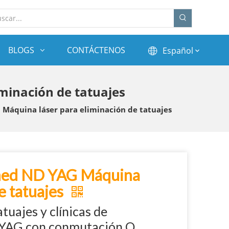
BLOGS
CONTÁCTENOS
Español
minación de tatuajes
Máquina láser para eliminación de tatuajes
ched ND YAG Máquina
e tatuajes
tuajes y clínicas de
d:YAG con conmutación Q