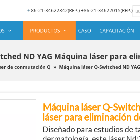
86-21-34622842(REP.) +86-21-34622015(REP.)
+
OS
PRODUCTOS
CASO
CAPACITACIÓN
tched ND YAG Máquina láser para eli
ser de conmutación Q
»
Máquina láser Q-Switched ND YAG 
Máquina láser Q-Swit
láser para eliminación d
Diseñado para estudios de ta
dermatología, este láser N