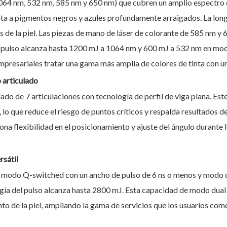
64 nm, 532 nm, 585 nm y 650 nm) que cubren un amplio espectro de
ta a pigmentos negros y azules profundamente arraigados. La lon
es de la piel. Las piezas de mano de láser de colorante de 585 nm 
l pulso alcanza hasta 1200 mJ a 1064 nm y 600 mJ a 532 nm en mo
presariales tratar una gama más amplia de colores de tinta con un 
o articulado
lado de 7 articulaciones con tecnología de perfil de viga plana. Es
 lo que reduce el riesgo de puntos críticos y respalda resultados d
ona flexibilidad en el posicionamiento y ajuste del ángulo durante 
rsátil
 modo Q-switched con un ancho de pulso de 6 ns o menos y modo d
gía del pulso alcanza hasta 2800 mJ. Esta capacidad de modo dual 
o de la piel, ampliando la gama de servicios que los usuarios com