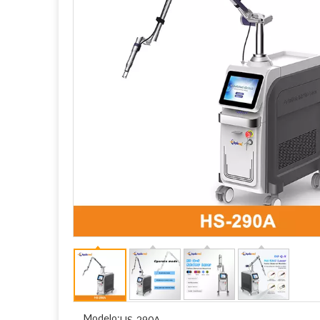
Modelo:
HS-290A