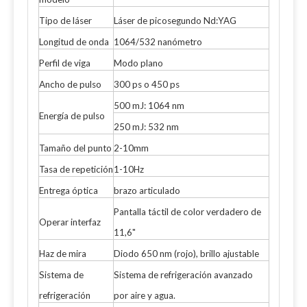
Tipo de láser
Láser de picosegundo Nd:YAG
Longitud de onda
1064/532 nanómetro
Perfil de viga
Modo plano
Ancho de pulso
300 ps o 450 ps
500 mJ: 1064 nm
Energía de pulso
250 mJ: 532 nm
Tamaño del punto
2-10mm
Tasa de repetición
1-10Hz
Entrega óptica
brazo articulado
Pantalla táctil de color verdadero de
Operar interfaz
11,6"
Haz de mira
Diodo 650 nm (rojo), brillo ajustable
Sistema de
Sistema de refrigeración avanzado
refrigeración
por aire y agua.