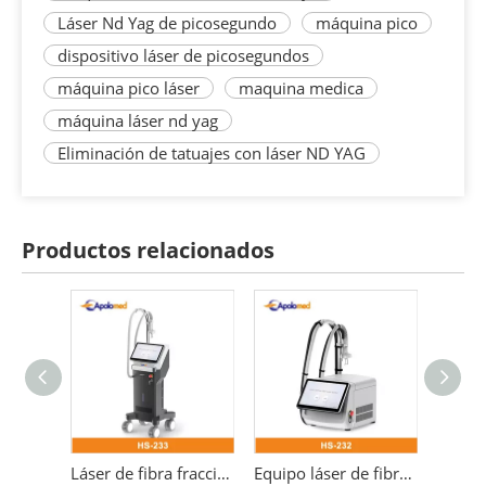
Láser Nd Yag de picosegundo
máquina pico
dispositivo láser de picosegundos
máquina pico láser
maquina medica
máquina láser nd yag
Eliminación de tatuajes con láser ND YAG
Productos relacionados
Láser de fibra fraccionada 1550 nm + 1927 nm Máquina láser de fibra de onda dual
Equipo láser de fibra de onda dual de 1550 nm + 1927 nm
Máquina láser Q-Switched ND YAG Máquina láser para eliminación de tatuajes